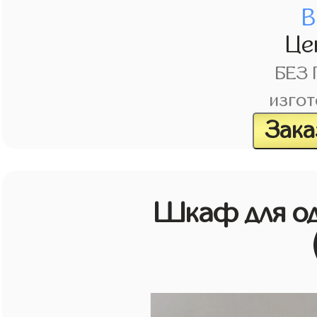
В
Це
БЕЗ
изгот
Зака
Шкаф для о