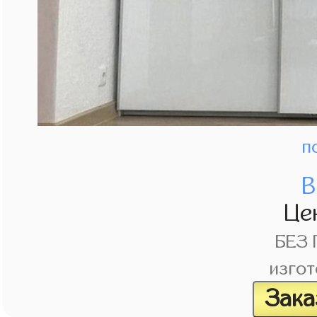
п
В
Це
БЕЗ
изгот
Зака