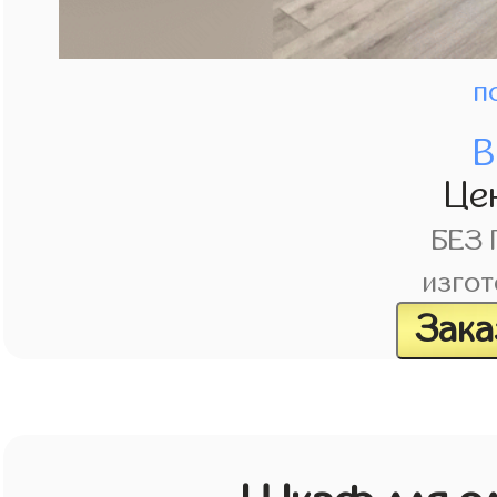
п
В
Це
БЕЗ
изгот
Зака