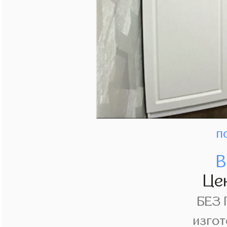
п
В
Це
БЕЗ
изгот