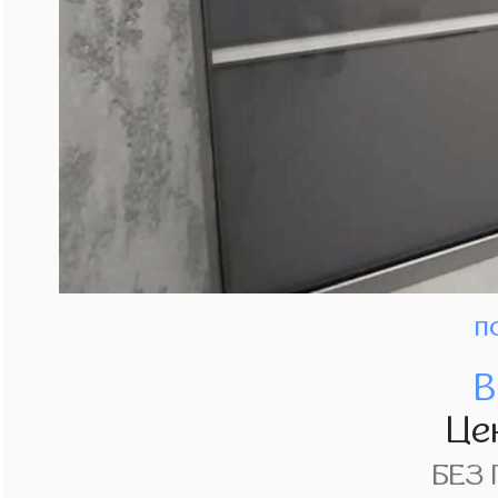
п
В
Це
БЕЗ