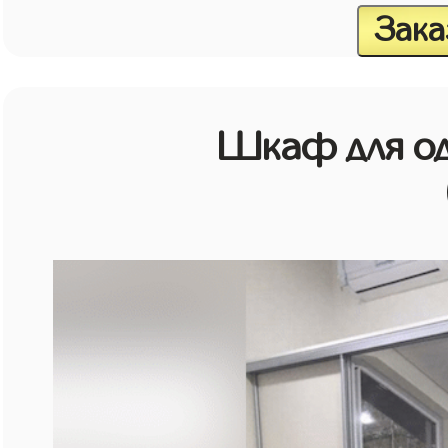
Зака
Шкаф для о