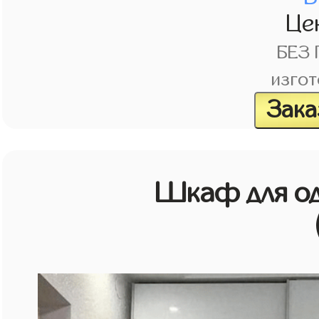
Це
БЕЗ
изгот
Зака
Шкаф для о