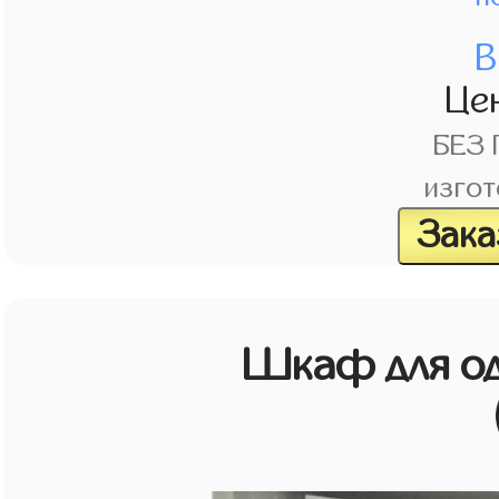
В
Це
БЕЗ
изгот
Зака
Шкаф для о