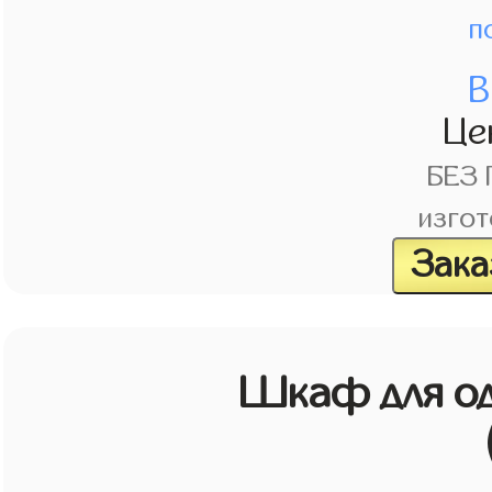
п
В
Це
БЕЗ
изгот
Зака
Шкаф для о