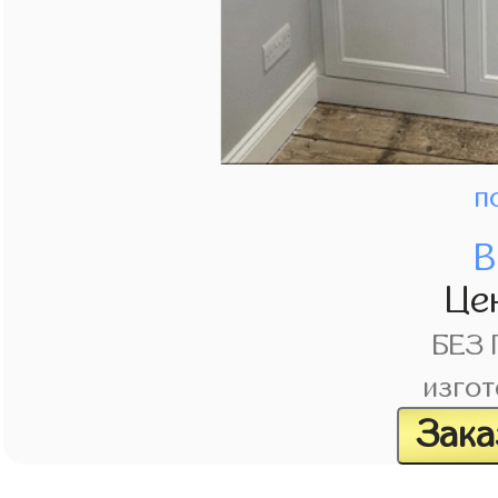
п
В
Це
БЕЗ
изгот
Зака