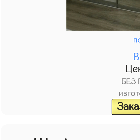
п
В
Це
БЕЗ
изгот
Зака