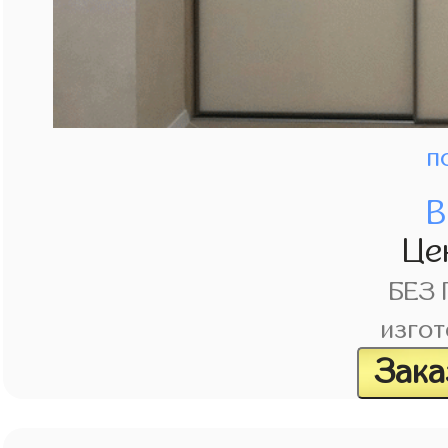
п
В
Це
БЕЗ
изгот
Зака