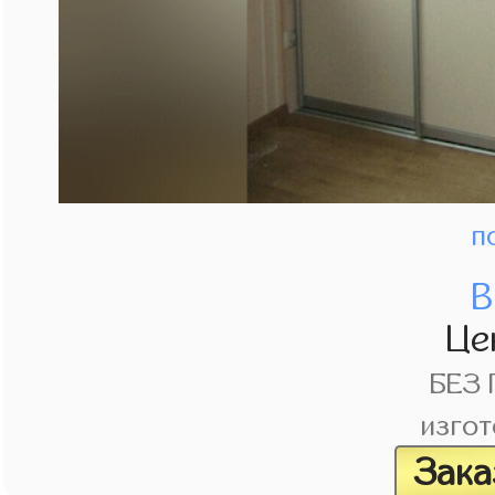
п
В
Це
БЕЗ
изгот
Зака