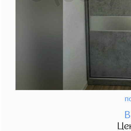
п
В
Це