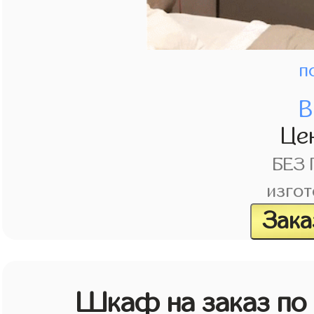
п
В
Це
БЕЗ
изгот
Зака
Шкаф на заказ по 