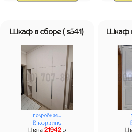
Шкаф в сборе
( s541)
Шкаф 
подробнее...
В корзину
Цена
21942
р
Ц