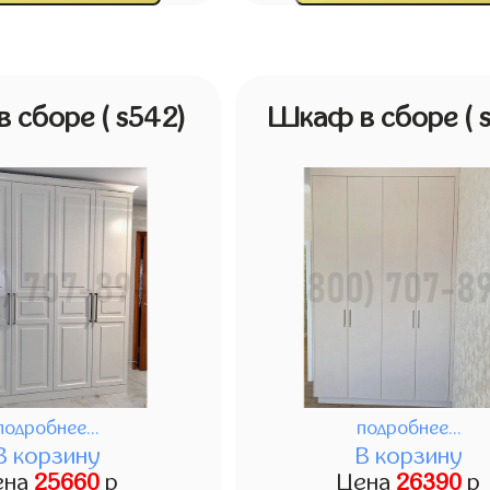
в сборе
( s542)
Шкаф в сборе
( 
подробнее...
подробнее...
В корзину
В корзину
ена
25660
р
Цена
26390
р