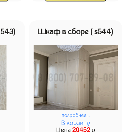
s543)
Шкаф в сборе
( s544)
подробнее...
В корзину
Цена
20452
р