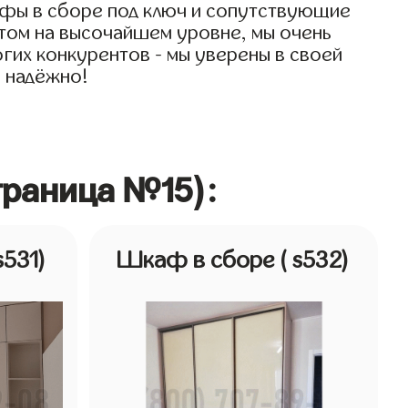
афы в сборе под ключ и сопутствующие
 этом на высочайшем уровне, мы очень
огих конкурентов - мы уверены в своей
и надёжно!
траница №15):
s531)
Шкаф в сборе
( s532)