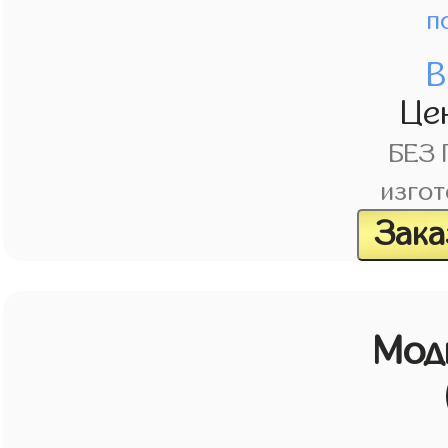
п
В
Це
БЕЗ
изгот
Зака
Мод