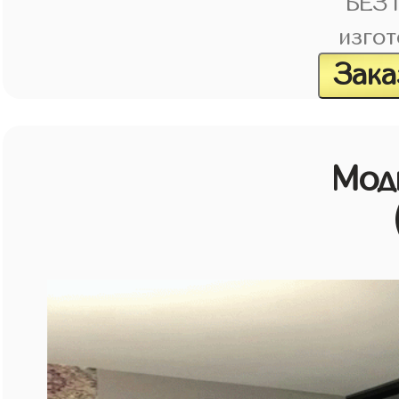
БЕЗ
изгот
Зака
Мод