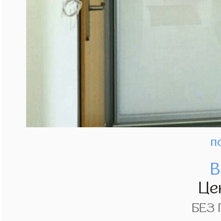
п
В
Це
БЕЗ