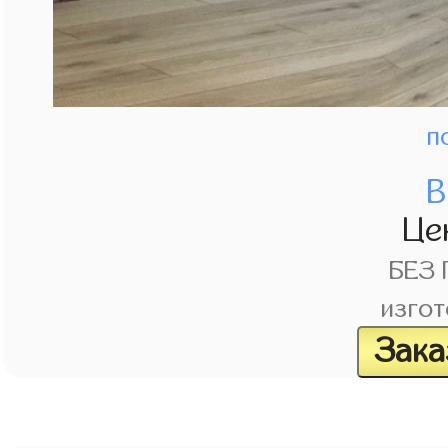
п
В
Це
БЕЗ
изгот
Зака