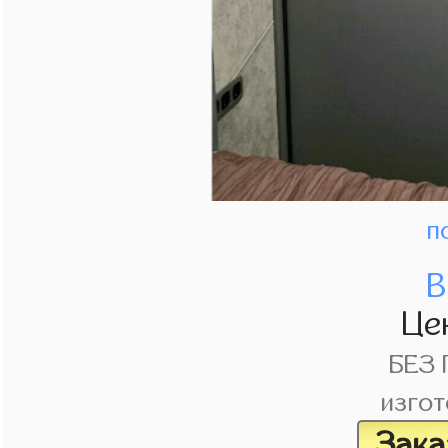
п
В
Це
БЕЗ
изгот
Зака