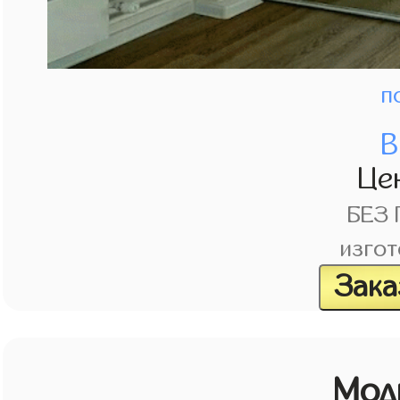
п
В
Це
БЕЗ
изгот
Зака
Мод