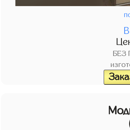
п
В
Це
БЕЗ
изгот
Зака
Мод