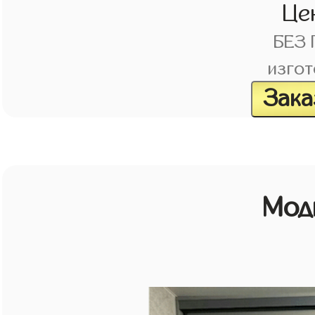
Це
БЕЗ
изгот
Зака
Мод