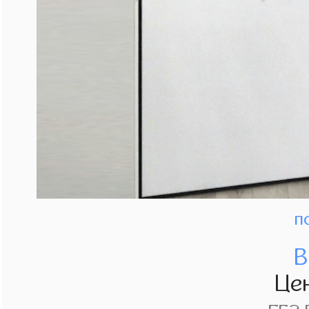
п
В
Це