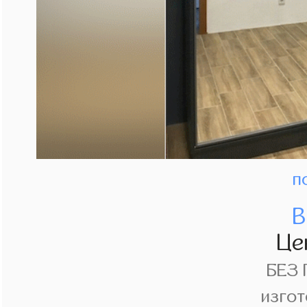
п
В
Це
БЕЗ
изгот