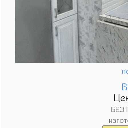
п
В
Це
БЕЗ
изгот