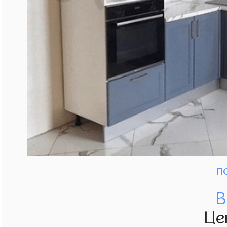
п
В
Це