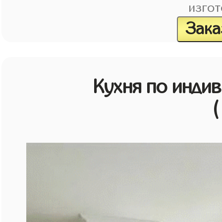
изгот
Зака
Кухня по инди
(