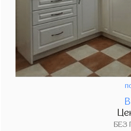
п
В
Це
БЕЗ