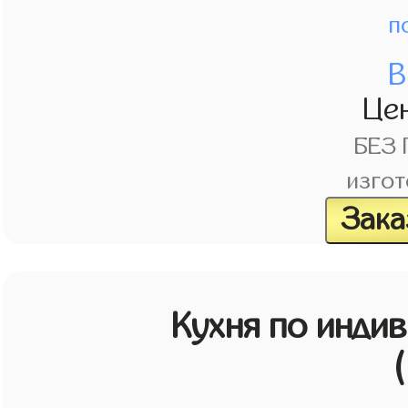
п
В
Це
БЕЗ
изгот
Зака
Кухня по инди