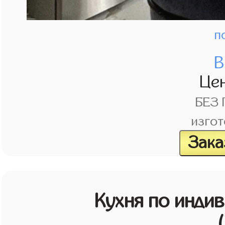
п
В
Це
БЕЗ
изгот
Зака
Кухня по инди