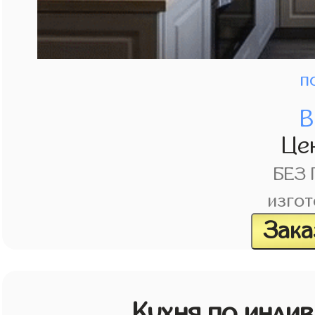
п
В
Це
БЕЗ
изгот
Зака
Кухня по инди