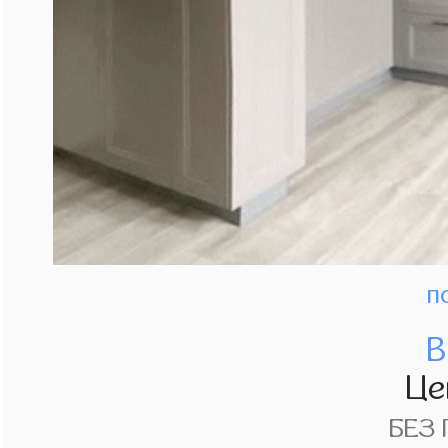
п
В
Це
БЕЗ