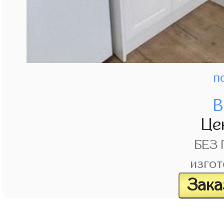
п
В
Це
БЕЗ
изгот
Зака